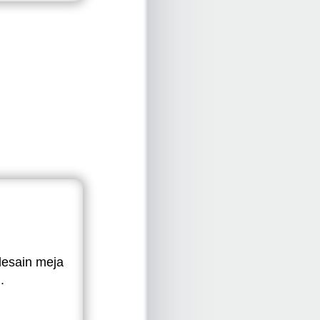
desain meja
.