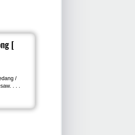
ng [
edang /
aw. . . .