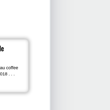
le
au coffee
18 . . .