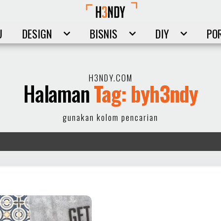
U
DESIGN
BISNIS
DIY
PO
H3NDY.COM
Halaman
Tag: byh3ndy
gunakan kolom pencarian