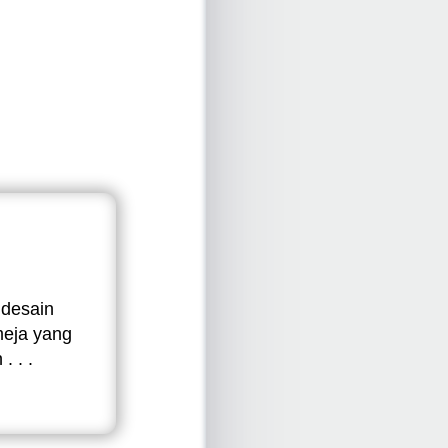
 desain
 meja yang
. . .