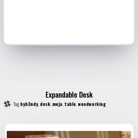
Expandable Desk
Tag
byh3ndy
,
desk
,
meja
,
table
,
woodworking