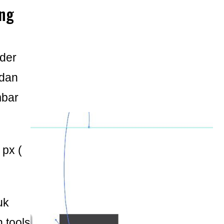
ng
der
 dan
mbar
 px (
uk
 tools