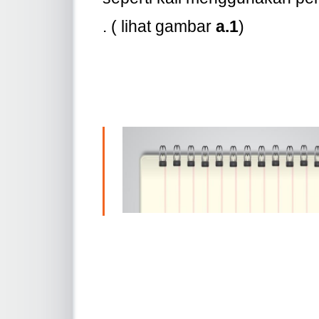
. ( lihat gambar
a.1
)