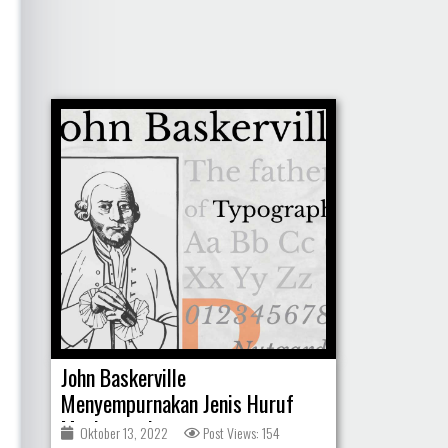
John Baskerville
Menyempurnakan Jenis Huruf
Mesin cetak
Oktober 13, 2022
Post Views: 154