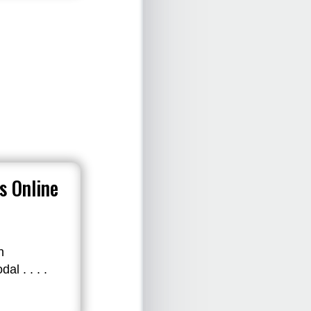
s Online
n
l . . . .