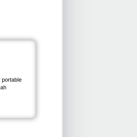
 portable
dah