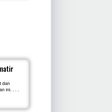
matir
t dan
 ini. . . .