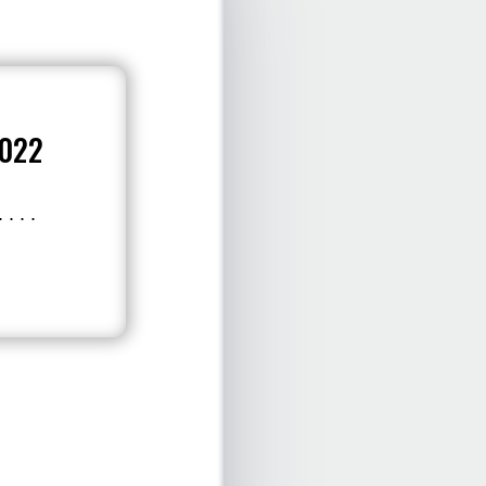
2022
. . .