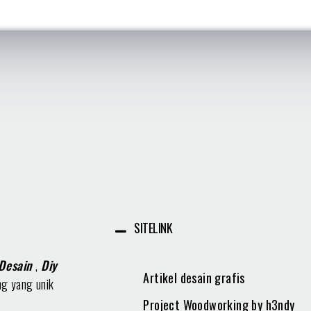
SITELINK
Desain
,
Diy
Artikel desain grafis
ng yang unik
Project Woodworking by h3ndy