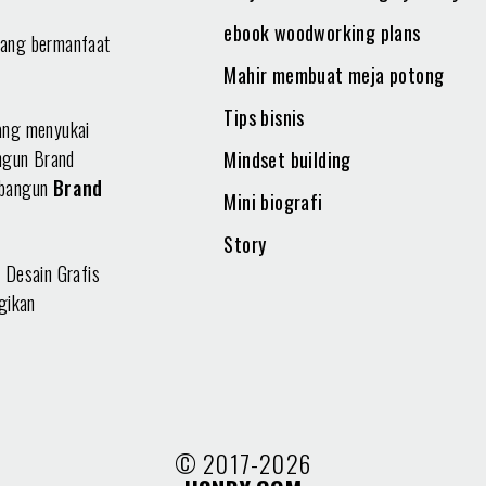
ebook woodworking plans
yang bermanfaat
Mahir membuat meja potong
Tips bisnis
ang menyukai
angun Brand
Mindset building
mbangun
Brand
Mini biografi
Story
 Desain Grafis
gikan
© 2017-2026