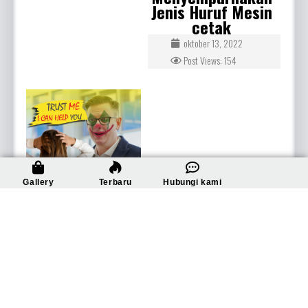
Jenis Huruf Mesin
cetak
oktober 13, 2022
Post Views: 154
6 Kalimat Favorit
Gallery
Terbaru
Hubungi kami
Manipulator
juli 24, 2022
Post Views: 144