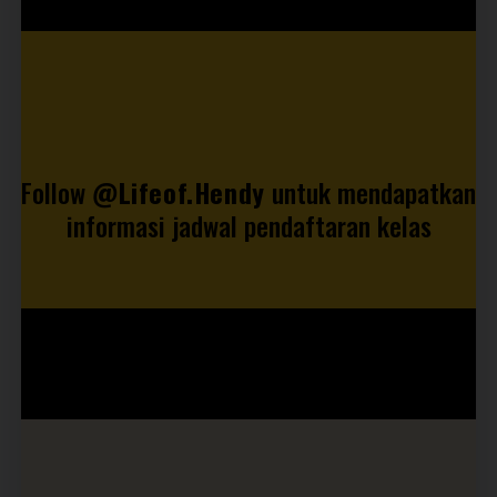
Follow
@Lifeof.Hendy
untuk mendapatkan
informasi jadwal pendaftaran kelas