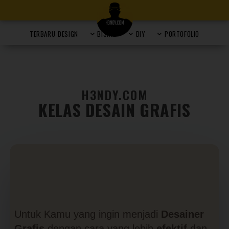
TERBARU
DESIGN
BISNIS
DIY
PORTOFOLIO
H3NDY.COM
KELAS DESAIN GRAFIS
Untuk Kamu yang ingin menjadi
Desainer
Grafis
dengan cara yang lebih
efektif
dan