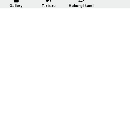
Gallery
Terbaru
Hubungi kami
Cara Terbaik Merancang Desain Capitan Masak
Juli 22, 2020
Post Views: 356
Modifikasi U Holder Handphone Dan External Mic
Juli 5, 2020
Post Views: 214