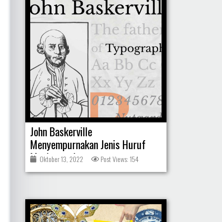
John Baskerville
Menyempurnakan Jenis Huruf
Mesin cetak
Oktober 13, 2022
Post Views: 154