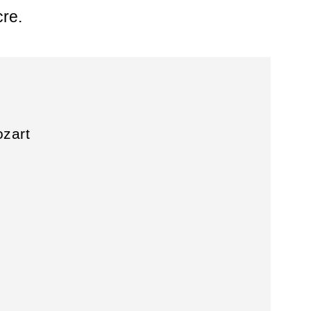
cre.
zart