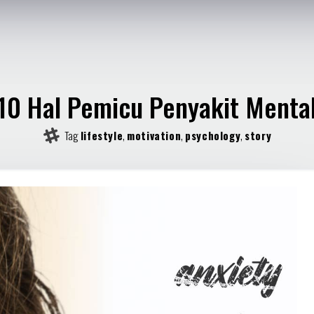
10 Hal Pemicu Penyakit Menta
Tag
lifestyle
,
motivation
,
psychology
,
story