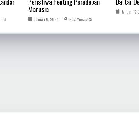
tandar
Peristiwa Penting Peradaban
Daftar D
Manusia
Januari 17,
: 56
Januari 6, 2024
Post Views: 39
1
2
3
4
5
6