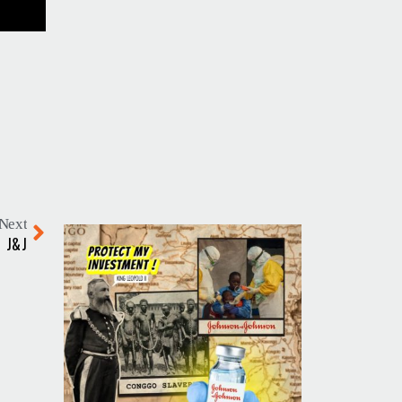
Next
n J&J