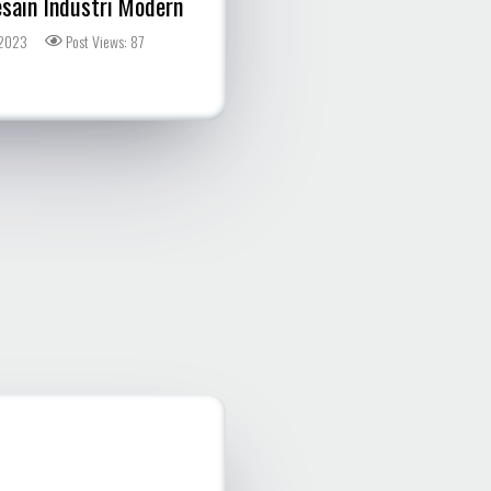
esain Industri Modern
13 Hal Yang Dilakukan Medioc
 2023
Post Views: 87
Desember 23, 2022
Post Views: 39
Bagaimana Sistem Ekonomi
Bekerja by Ray Dalio
September 24, 2022
Post Views: 23